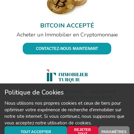
BITCOIN ACCEPTÉ
Acheter un Immobilier en Cryptomonnaie
CONTACTEZ-NOUS MAINTENANT
Politique de Cookies
VOIR TOUS LES IMMOBILIERS EN TURQUIE
GUIDE D’ACHAT
À PROPOS DE NOUS
BLOG
CONTACTEZ-NOUS
Nous utilisons nos propres cookies et ceux de tiers pour
Tous droits réservés. Immobilier Turquie © 2024
optimiser votre expérience de recherche d'immobilier sur
notre site internet. Si vous continuez, nous supposons que
vous acceptez notre utilisation de cookies.
REJETER
Immobilier Turquie est une marque de TEKCE Immobilier
TOUT ACCEPTER
PARAMÈTRES