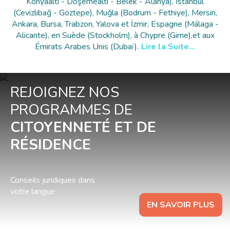
Konyaaltı - Döşemealtı - Belek - Alanya), Istanbul
(Cevizlibağ - Göztepe), Muğla (Bodrum - Fethiye), Mersin,
Ankara, Bursa, Trabzon, Yalova et İzmir, Espagne (Málaga -
Alicante), en Suède (Stockholm), à Chypre (Girne),et aux
Émirats Arabes Unis (Dubaï).
Lire la Suite
…
REJOIGNEZ NOS
PROGRAMMES DE
CITOYENNETÉ ET DE
RÉSIDENCE
Conseils juridiques dans
votre langue
EN SAVOIR PLUS